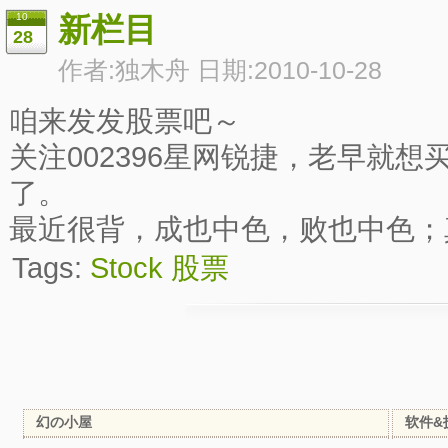
10
新栏目
28
作者:独木舟 日期:2010-10-28
咱来发发股票吧～
关注002396星网锐捷，老早就
了。
最近很背，成也中色，败也中色；
Tags:
Stock
股票
幻の小屋
软件&