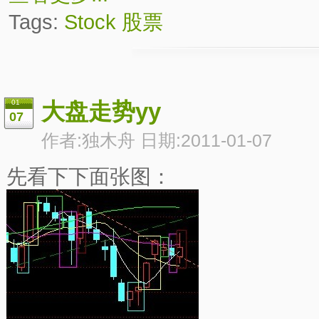
Tags:
Stock
股票
01
大盘走势yy
07
作者:独木舟 日期:2011-01-07
先看下下面张图：