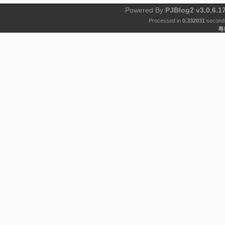
Powered By
PJBlog2 v3.0.6.1
Processed in
0.332031
second(
粤