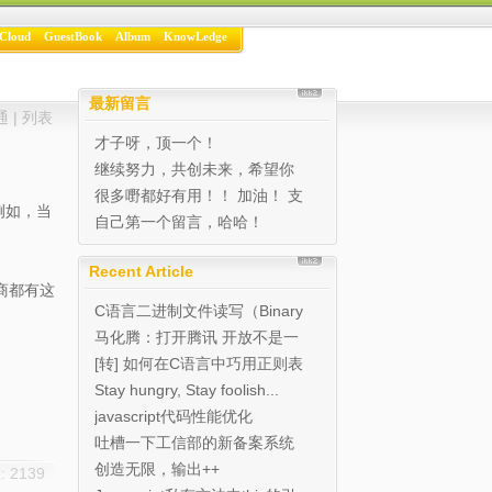
Cloud
GuestBook
Album
KnowLedge
最新留言
通
|
列表
才子呀，顶一个！
继续努力，共创未来，希望你
的博客越办越好 写的很...
很多嘢都好有用！！ 加油！ 支
例如，当
持！ 继续努力...
自己第一个留言，哈哈！
Recent Article
商都有这
C语言二进制文件读写（Binary
I/O)实例
马化腾：打开腾讯 开放不是一
种态度是能力
[转] 如何在C语言中巧用正则表
达式
Stay hungry, Stay foolish...
javascript代码性能优化
吐槽一下工信部的新备案系统
创造无限，输出++
 2139