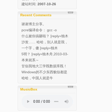
建站时间:
2007-10-26
Recent Comments
谢谢博主分享。
pcre编译命令： gcc -o
pcre_de...
什么被你搞砸啦？ [reply=独木
舟,2010...
沙发…… 哈哈，别人就是我，
帮忙种草的…… 我...
一个字，傻 [reply=独木
舟,2010-03...
5明？ [reply=独木舟,2010-03-
1...
本来就系～
甘似我地大三学既数据库既！
Windows的不少东西貌似都是
在中国研发
哈哈，中国人就是牛
MusicBox