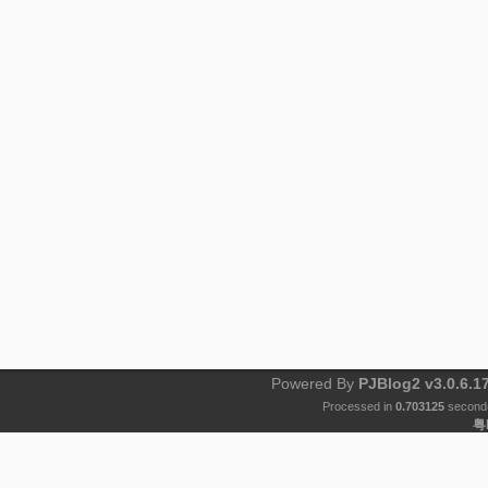
Powered By
PJBlog2 v3.0.6.1
Processed in
0.703125
second(
粤