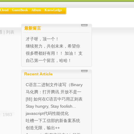
Cloud
GuestBook
Album
KnowLedge
最新留言
通
|
列表
才子呀，顶一个！
继续努力，共创未来，希望你
的博客越办越好 写的很...
很多嘢都好有用！！ 加油！ 支
持！ 继续努力...
自己第一个留言，哈哈！
Recent Article
C语言二进制文件读写（Binary
I/O)实例
马化腾：打开腾讯 开放不是一
种态度是能力
[转] 如何在C语言中巧用正则表
达式
Stay hungry, Stay foolish...
javascript代码性能优化
 1983
吐槽一下工信部的新备案系统
创造无限，输出++