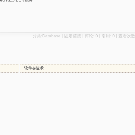
sted RESIZE value
分类:
Database
|
固定链接
|
评论: 0
| 引用: 0 | 查看次数:
软件&技术