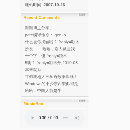
建站时间:
2007-10-26
Recent Comments
谢谢博主分享。
pcre编译命令： gcc -o
pcre_de...
什么被你搞砸啦？ [reply=独木
舟,2010...
沙发…… 哈哈，别人就是我，
帮忙种草的…… 我...
一个字，傻 [reply=独木
舟,2010-03...
5明？ [reply=独木舟,2010-03-
1...
本来就系～
甘似我地大三学既数据库既！
Windows的不少东西貌似都是
在中国研发
哈哈，中国人就是牛
MusicBox