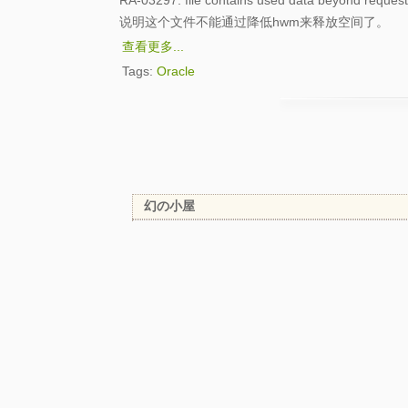
RA-03297: file contains used data beyond reque
说明这个文件不能通过降低hwm来释放空间了。
查看更多...
Tags:
Oracle
幻の小屋