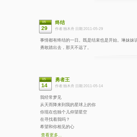
终结
05
29
作者:独木舟 日期:2011-05-29
事情都有终结的一日。既是结束也是开始。琳妹妹说有梦
勇敢踏出去，那天不远了。
勇者王
05
14
作者:独木舟 日期:2011-05-14
我经常梦见
从天而降来到我的星球上的你
你现在也独个儿仰望星空
在寻找着我吗？
希望和你相见的心
查看更多...