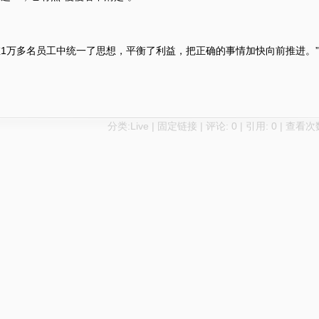
1万多名员工中统一了思想，平衡了利益，把正确的事情加快向前推进。”
分类:
Live
|
固定链接
|
评论: 0
|
引用: 0
| 查看次数