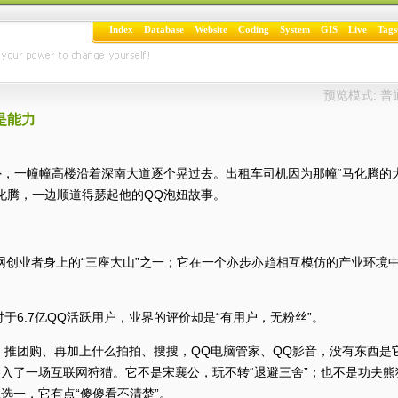
Index
Database
Website
Coding
System
GIS
Live
Tags
预览模式:
普
是能力
一幢幢高楼沿着深南大道逐个晃过去。出租车司机因为那幢“马化腾的大
化腾，一边顺道得瑟起他的QQ泡妞故事。
创业者身上的“三座大山”之一；它在一个亦步亦趋相互模仿的产业环境
.7亿QQ活跃用户，业界的评价却是“有用户，无粉丝”。
团购、再加上什么拍拍、搜搜，QQ电脑管家、QQ影音，没有东西是
卷入了一场互联网狩猎。它不是宋襄公，玩不转“退避三舍”；也不是功夫熊
选一，它有点“傻傻看不清楚”。