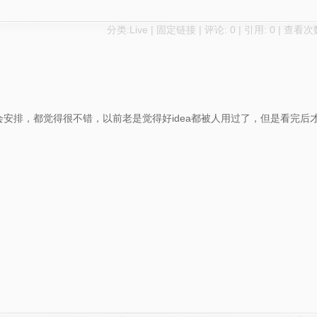
分类:
Live
|
固定链接
|
评论: 0
|
引用: 0
| 查看次数
安排，都觉得很不错，以前老是觉得好idea都被人用过了，但是看完后
！