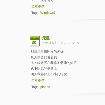
有几个注意地方：
查看更多...
Tags:
Windows7
无题
12
30
作者:独木舟 日期:2010-12-30
那颗星星用同样的闪烁
毫无改变的看着我
光芒轻轻照在我作了无聊的梦后
趴下叹息的侧脸上
明天我将背上小小的行囊
查看更多...
Tags:
please