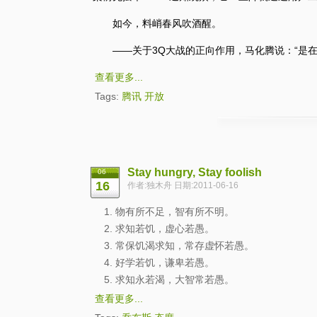
如今，料峭春风吹酒醒。
——关于3Q大战的正向作用，马化腾说：“是在
查看更多...
Tags:
腾讯
开放
Stay hungry, Stay foolish
06
16
作者:独木舟 日期:2011-06-16
1. 物有所不足，智有所不明。
2. 求知若饥，虚心若愚。
3. 常保饥渴求知，常存虚怀若愚。
4. 好学若饥，谦卑若愚。
5. 求知永若渴，大智常若愚。
查看更多...