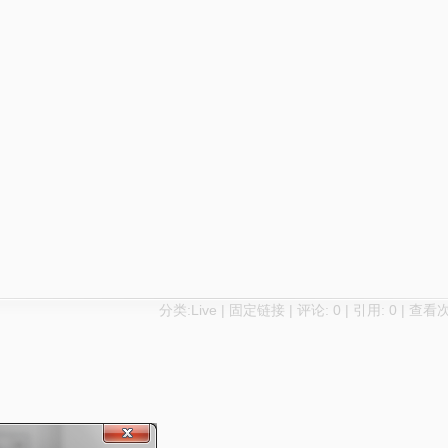
分类:
Live
|
固定链接
|
评论: 0
|
引用: 0
| 查看次