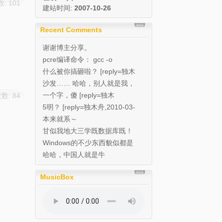
: 101
建站时间:
2007-10-26
Recent Comments
谢谢博主分享。
pcre编译命令： gcc -o
pcre_de...
什么被你搞砸啦？ [reply=独木
舟,2010...
沙发…… 哈哈，别人就是我，
帮忙种草的…… 我...
一个字，傻 [reply=独木
数: 84
舟,2010-03...
5明？ [reply=独木舟,2010-03-
1...
本来就系～
甘似我地大三学既数据库既！
Windows的不少东西貌似都是
在中国研发
哈哈，中国人就是牛
MusicBox