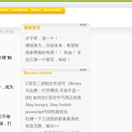
Cloud
GuestBook
Album
KnowLedge
最新留言
通
|
列表
才子呀，顶一个！
继续努力，共创未来，希望你
的博客越办越好 写的很...
很多嘢都好有用！！ 加油！ 支
楼”触
持！ 继续努力...
自己第一个留言，哈哈！
Recent Article
C语言二进制文件读写（Binary
中，成为
I/O)实例
马化腾：打开腾讯 开放不是一
种态度是能力
[转] 如何在C语言中巧用正则表
达式
Stay hungry, Stay foolish...
javascript代码性能优化
它不做
吐槽一下工信部的新备案系统
猫，打
创造无限，输出++