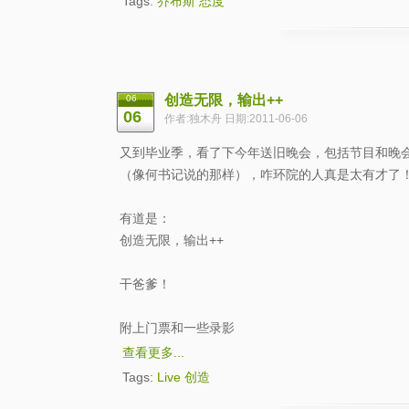
Tags:
乔布斯
态度
创造无限，输出++
06
06
作者:独木舟 日期:2011-06-06
又到毕业季，看了下今年送旧晚会，包括节目和晚会
（像何书记说的那样），咋环院的人真是太有才了
有道是：
创造无限，输出++
干爸爹！
附上门票和一些录影
查看更多...
Tags:
Live
创造