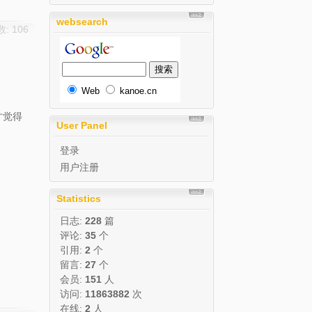
websearch
: 106
Web
kanoe.cn
才觉得
User Panel
登录
用户注册
Statistics
日志:
228
篇
评论:
35
个
引用:
2
个
留言:
27
个
会员:
151
人
访问:
11863882
次
在线:
2
人