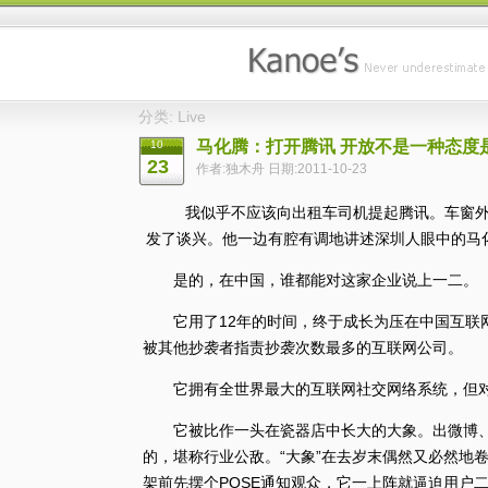
分类: Live
马化腾：打开腾讯 开放不是一种态度
10
23
作者:独木舟 日期:2011-10-23
我似乎不应该向出租车司机提起腾讯。车窗外，
发了谈兴。他一边有腔有调地讲述深圳人眼中的马
是的，在中国，谁都能对这家企业说上一二。
它用了12年的时间，终于成长为压在中国互联网
被其他抄袭者指责抄袭次数最多的互联网公司。
它拥有全世界最大的互联网社交网络系统，但对于6
它被比作一头在瓷器店中长大的大象。出微博、推
的，堪称行业公敌。“大象”在去岁末偶然又必然地
架前先摆个POSE通知观众，它一上阵就逼迫用户二